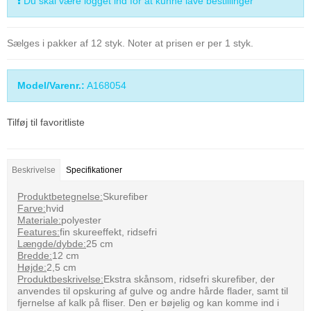
Du skal være logget ind for at kunne lave bestillinger
Sælges i pakker af 12 styk. Noter at prisen er per 1 styk.
Model/Varenr.:
A168054
Tilføj til favoritliste
Beskrivelse
Specifikationer
Produktbetegnelse:
Skurefiber
Farve:
hvid
Materiale:
polyester
Features:
fin skureeffekt, ridsefri
Længde/dybde:
25 cm
Bredde:
12 cm
Højde:
2,5 cm
Produktbeskrivelse:
Ekstra skånsom, ridsefri skurefiber, der
anvendes til opskuring af gulve og andre hårde flader, samt til
fjernelse af kalk på fliser. Den er bøjelig og kan komme ind i