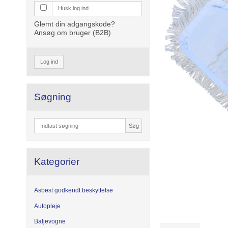
Husk log ind
Glemt din adgangskode?
Ansøg om bruger (B2B)
Log ind
Søgning
Søg
Kategorier
Asbest godkendt beskyttelse
Autopleje
Baljevogne