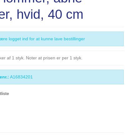
er, hvid, 40 cm
re logget ind for at kunne lave bestillinger
er af 1 styk. Noter at prisen er per 1 styk.
enr.:
A16834201
itliste