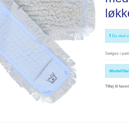
løkk
Du skal væ
Sælges i pakk
Model/Var
Tilføj til favor