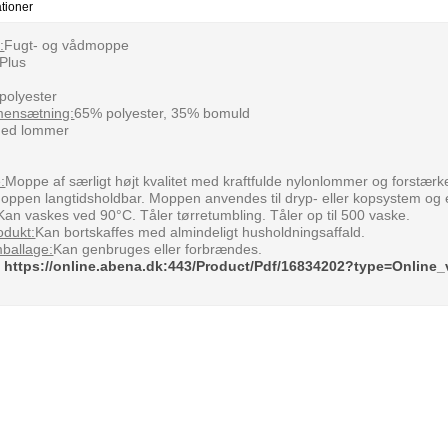
ationer
:
Fugt- og vådmoppe
Plus
polyester
mensætning:
65% polyester, 35% bomuld
med lommer
:
Moppe af særligt højt kvalitet med kraftfulde nylonlommer og forstær
oppen langtidsholdbar. Moppen anvendes til dryp- eller kopsystem og er
Kan vaskes ved 90°C. Tåler tørretumbling. Tåler op til 500 vaske.
odukt:
Kan bortskaffes med almindeligt husholdningsaffald.
mballage:
Kan genbruges eller forbrændes.
:
https://online.abena.dk:443/Product/Pdf/16834202?type=Online_