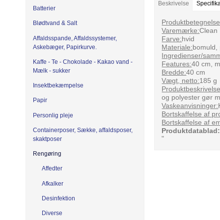
Beskrivelse
Specifik
Batterier
Produktbetegnelse
Blødtvand & Salt
Varemærke:
Clean 
Affaldsspande, Affaldssystemer,
Farve:
hvid
Materiale:
bomuld, 
Askebæger, Papirkurve.
Ingredienser/sam
Kaffe - Te - Chokolade - Kakao vand -
Features:
40 cm, 
Mælk - sukker
Bredde:
40 cm
Vægt, netto:
185 g
Insektbekæmpelse
Produktbeskrivelse
og polyester gør m
Papir
Vaskeanvisninger:
Bortskaffelse af pr
Personlig pleje
Bortskaffelse af e
Containerposer, Sække, affaldsposer,
Produktdatablad
"
skaktposer
Rengøring
Affedter
Afkalker
Desinfektion
Diverse