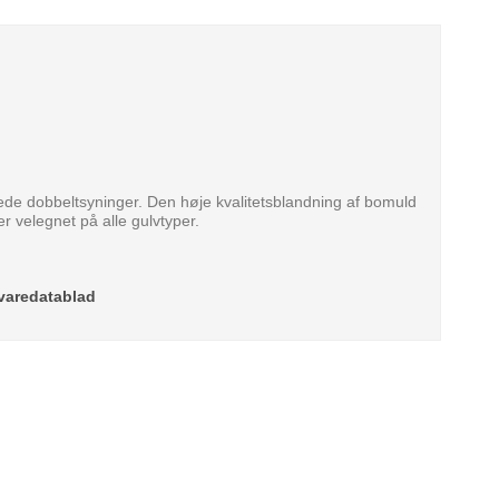
kede dobbeltsyninger. Den høje kvalitetsblandning af bomuld
 velegnet på alle gulvtyper.
varedatablad