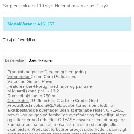
Sælges i pakker af 10 styk. Noter at prisen er per 1 styk.
Model/Varenr.:
A161257
Tilføj til favoritliste
Beskrivelse
Specifikationer
Produktbetegnelse:
Ovn- og grillrengøring
Varemærke:
Green Care Professional
Vareserie:
Grease Power
Features:
klar-til-brug, med farve og parfume
pH-værdi (konc.):
pH ~ 13,2
Rumindhold, netto:
750 ml
Certifikater:
EU-Blomsten, Cradle to Cradle Gold
Produktbeskrivelse:
GREASE power fjerner nemt fedt fra
alkalibestandige overflader uden at efterlade rester. GREASE
power kan bruges på forskellige overflader og forskelligt udstyr
og letter dermed arbejdet. GREASE power er nem at bruge og
kan påføres manuelt og mekanisk (f.eks. med sprøjte eller
skumpistol). Produktet forbedrer arbejdssikkerheden, samtidigt
med at det giver yderst gode resultater på fastsiddende