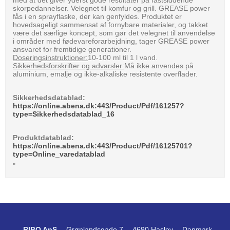
skorpedannelser. Velegnet til komfur og grill. GREASE power
fås i en sprayflaske, der kan genfyldes. Produktet er
hovedsageligt sammensat af fornybare materialer, og takket
være det særlige koncept, som gør det velegnet til anvendelse
i områder med fødevareforarbejdning, tager GREASE power
ansvaret for fremtidige generationer.
Doseringsinstruktioner:
10-100 ml til 1 l vand.
Sikkerhedsforskrifter og advarsler:
Må ikke anvendes på
aluminium, emalje og ikke-alkaliske resistente overflader.
Sikkerhedsdatablad:
https://online.abena.dk:443/Product/Pdf/161257?
type=Sikkerhedsdatablad_16
Produktdatablad:
https://online.abena.dk:443/Product/Pdf/16125701?
type=Online_varedatablad
"
RIBO ApS
Grønlandsgade 7
4690 Haslev
Danmark