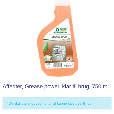
Affedter, Grease power, klar til brug, 750 ml
Du skal være logget ind for at kunne lave bestillinger