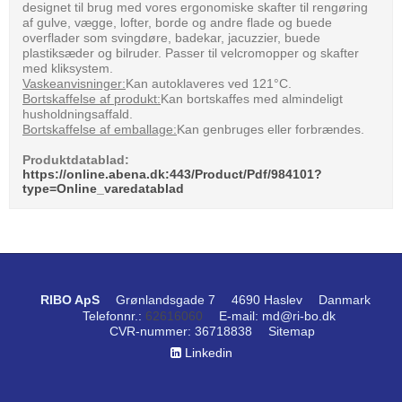
designet til brug med vores ergonomiske skafter til rengøring
af gulve, vægge, lofter, borde og andre flade og buede
overflader som svingdøre, badekar, jacuzzier, buede
plastiksæder og bilruder. Passer til velcromopper og skafter
med kliksystem.
Vaskeanvisninger:
Kan autoklaveres ved 121°C.
Bortskaffelse af produkt:
Kan bortskaffes med almindeligt
husholdningsaffald.
Bortskaffelse af emballage:
Kan genbruges eller forbrændes.
Produktdatablad:
https://online.abena.dk:443/Product/Pdf/984101?
type=Online_varedatablad
RIBO ApS
Grønlandsgade 7
4690 Haslev
Danmark
Telefonnr.
:
62616060
E-mail
:
md@ri-bo.dk
CVR-nummer
:
36718838
Sitemap
Linkedin