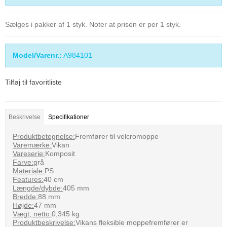
Sælges i pakker af 1 styk. Noter at prisen er per 1 styk.
Model/Varenr.:
A984101
Tilføj til favoritliste
Beskrivelse
Specifikationer
Produktbetegnelse:
Fremfører til velcromoppe
Varemærke:
Vikan
Vareserie:
Komposit
Farve:
grå
Materiale:
PS
Features:
40 cm
Længde/dybde:
405 mm
Bredde:
88 mm
Højde:
47 mm
Vægt, netto:
0,345 kg
Produktbeskrivelse:
Vikans fleksible moppefremfører er