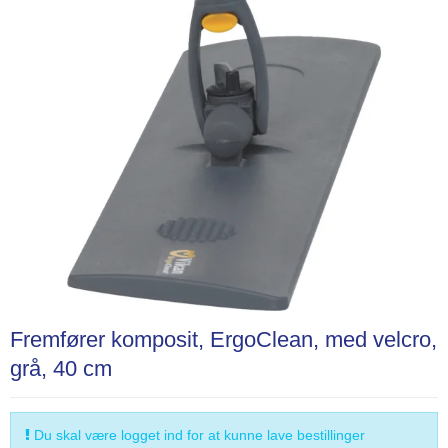
Fremfører komposit, ErgoClean, med velcro,
grå, 40 cm
Du skal være logget ind for at kunne lave bestillinger