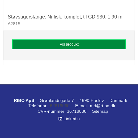
Støvsugerslange, Nilfisk, komplet, til GD 930, 1,90 m
A2815
Vis produkt
RIBO ApS
Grønlandsgade 7
4690 Haslev
Danmark
Telefonnr.
:
62616060
E-mail
:
md@ri-bo.dk
CVR-nummer
:
36718838
Sitemap
Linkedin