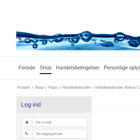
Forside
Shop
Handelsbetingelser
Personlige oply
Forside
/
Shop
/
Papir
/
Håndklæderuller
/
Håndklæderulle, Abena Car
Log ind