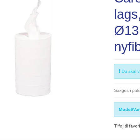
lags
Ø13
nyfi
Du skal væ
Sælges i pakk
Model/Var
Tilføj til favor