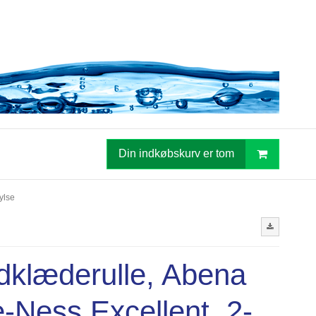
Din indkøbskurv er tom
ylse
klæderulle, Abena
-Ness Excellent, 2-