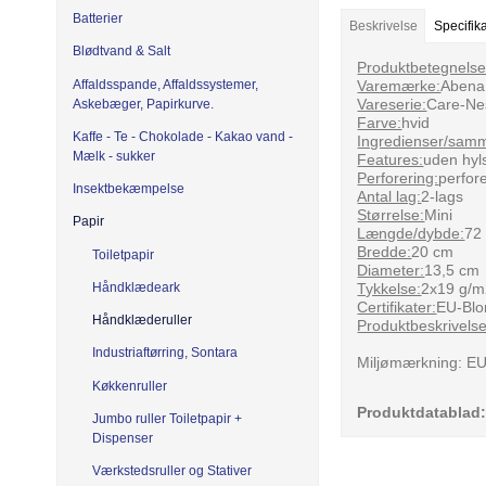
Batterier
Beskrivelse
Specifik
Blødtvand & Salt
Produktbetegnelse
Affaldsspande, Affaldssystemer,
Varemærke:
Abena
Vareserie:
Care-Nes
Askebæger, Papirkurve.
Farve:
hvid
Kaffe - Te - Chokolade - Kakao vand -
Ingredienser/sam
Mælk - sukker
Features:
uden hyl
Perforering:
perfor
Insektbekæmpelse
Antal lag:
2-lags
Størrelse:
Mini
Papir
Længde/dybde:
72
Bredde:
20 cm
Toiletpapir
Diameter:
13,5 cm
Tykkelse:
2x19 g/
Håndklædeark
Certifikater:
EU-Blo
Håndklæderuller
Produktbeskrivelse
Industriaftørring, Sontara
Miljømærkning: E
Køkkenruller
Produktdatablad
Jumbo ruller Toiletpapir +
Dispenser
Værkstedsruller og Stativer