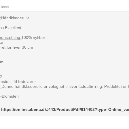
ationer
:
Håndklæderulle
s Excellent
mensætning:
100% nyfiber
se
eret for hver 30 cm
 m
m2
msten, Til fødevarer
:
Denne håndklæderulle er velegnet til overfladeaftørring. Produktet er 
U-Blomsten
:
https://online.abena.dk:443/Product/Pdf/614402?type=Online_va